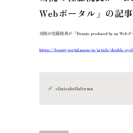
Webポータル」の記
当院の佐藤院長が「Beauty produced by au
https://beauty.portal.auone.jp/article/double-eye
clinicabellaforma